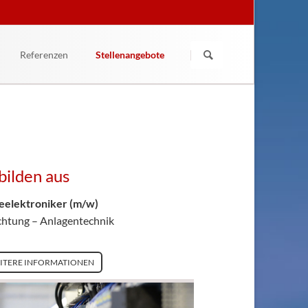
Navigation
überspringen
Referenzen
Stellenangebote
Fachkräfte
Wir bilden aus
bilden aus
eelektroniker (m/w)
chtung – Anlagentechnik
ITERE INFORMATIONEN