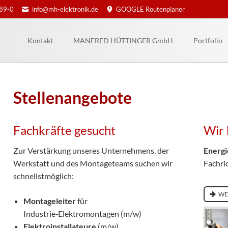
89-0
info@mh-elektronik.de
GOOGLE Routenplaner
Kontakt
MANFRED HÜTTINGER GmbH
Portfolio
Stellenangebote
Fachkräfte gesucht
Wir 
Zur Verstärkung unseres Unternehmens, der
Energi
Werkstatt und des Montageteams suchen wir
Fachri
schnellstmöglich:
WE
Montageleiter
für
Industrie‑Elektromontagen (m/w)
Elektroinstallateure
(m/w)