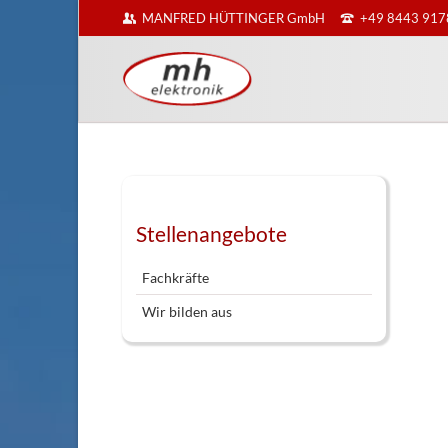
MANFRED HÜTTINGER GmbH
+49 8443 917
EN
Navigation
überspringen
Stellenangebote
Fachkräfte
Wir bilden aus