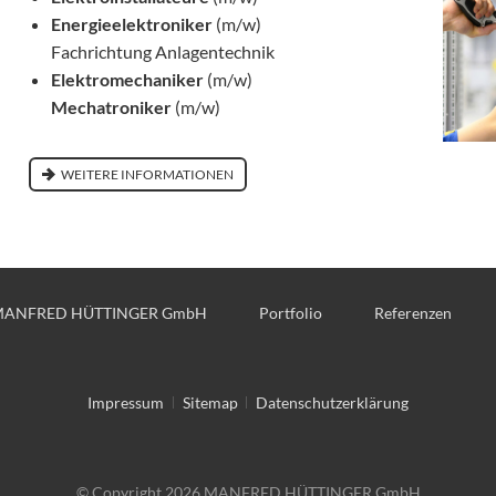
Energieelektroniker
(m/w)
Fachrichtung Anlagentechnik
Elektromechaniker
(m/w)
Mechatroniker
(m/w)
WEITERE INFORMATIONEN
ANFRED HÜTTINGER GmbH
Portfolio
Referenzen
Navigation
Impressum
Sitemap
Datenschutzerklärung
überspringen
© Copyright 2026 MANFRED HÜTTINGER GmbH